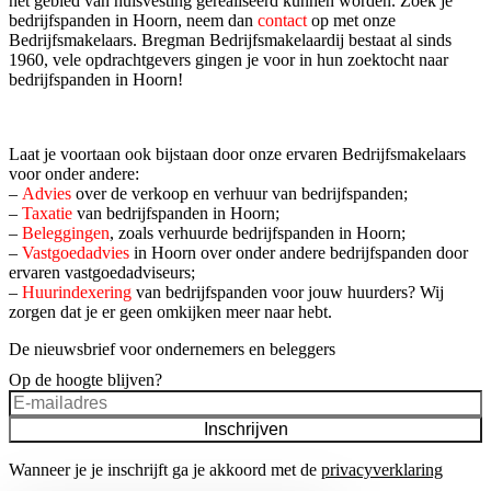
het gebied van huisvesting gerealiseerd kunnen worden. Zoek je
bedrijfspanden in Hoorn, neem dan
contact
op met onze
Bedrijfsmakelaars. Bregman Bedrijfsmakelaardij bestaat al sinds
1960, vele opdrachtgevers gingen je voor in hun zoektocht naar
bedrijfspanden in Hoorn!
Laat je voortaan ook bijstaan door onze ervaren Bedrijfsmakelaars
voor onder andere:
–
Advies
over de verkoop en verhuur van bedrijfspanden;
–
Taxatie
van bedrijfspanden in Hoorn;
–
Beleggingen
, zoals verhuurde bedrijfspanden in Hoorn;
–
Vastgoedadvies
in Hoorn over onder andere bedrijfspanden door
ervaren vastgoedadviseurs;
–
Huurindexering
van bedrijfspanden voor jouw huurders? Wij
zorgen dat je er geen omkijken meer naar hebt.
De nieuwsbrief voor ondernemers en beleggers
Op de hoogte blijven?
Inschrijven
Wanneer je je inschrijft ga je akkoord met de
privacyverklaring