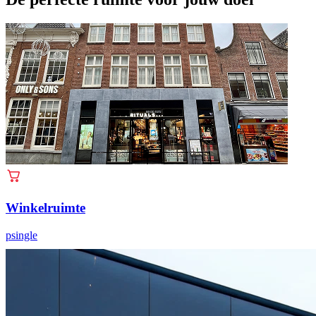
Winkelruimte
psingle