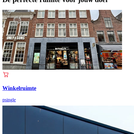
Winkelruimte
psingle