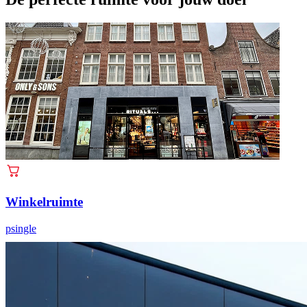
Winkelruimte
psingle